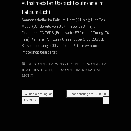
Aufnahmedaten Übersichtsaufnahme im
Kalzium-Licht:
Sonnenscheibe im Kalzium-Licht (K-Linie); Lunt CaK-
Modul (Bandbreite von 0,24 nm bei 393 nm) am
Takahashi FC-76DS (Brennweite 570 mm, Öffnung: 76
mm); Kamera: PointGrey Grasshopper3-U3-28S5M;
Bildverarbeitung: 500 von 2500 Picts in Avistack und
Photoshop bearbeitet.
01. SONNE IM WEISSLICHT
,
02. SONNE IM
H-ALPHA-LICHT
,
03. SONNE IM KALZIUM-
LICHT
Post navigation
←
Beobachtung am
Beobachtung am 16.05.2019
24.04.2019
→