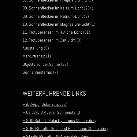
07. Sonnenflecken im H-Alpha-Licht
(273)
08. Sonnenflecken im Kalzium-Licht
(264)
09. Sonnenflecken im Natrium-Licht
(9)
10. Sonnenflecken im Magnesium-Licht
(1)
11. Protuberanzen im H-Alpha-Licht
(91)
12. Protuberanzen im CaK-Licht
(3)
Ausstellung
(6)
Merkurtransit
(1)
Objekte vor der Sonne
(29)
Sonnenfinsternis
(7)
WEITERFÜHRENDE LINKS
– iOS-App „Solar Eclipses“
– CalcSky: Aktueller Sonnenstand
– SDO-Satellit: Solar Dynamics Observatory
– SOHO-Satellit: Solar and Heliosheric Observatory
– STEREO-Satellit: 3D-Ansicht der Sonne