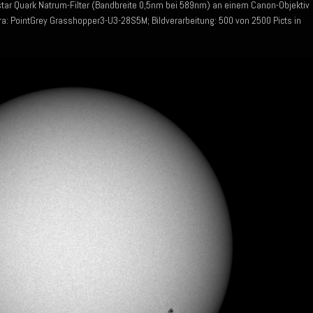
ystar Quark Natrum-Filter (Bandbreite 0,5nm bei 589nm) an einem Canon-Objektiv
: PointGrey Grasshopper3-U3-28S5M; Bildverarbeitung: 500 von 2500 Picts in