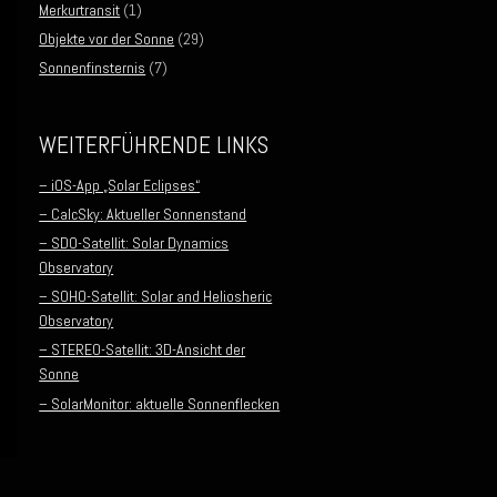
Merkurtransit
(1)
Objekte vor der Sonne
(29)
Sonnenfinsternis
(7)
WEITERFÜHRENDE LINKS
– iOS-App „Solar Eclipses“
– CalcSky: Aktueller Sonnenstand
– SDO-Satellit: Solar Dynamics
Observatory
– SOHO-Satellit: Solar and Heliosheric
Observatory
– STEREO-Satellit: 3D-Ansicht der
Sonne
– SolarMonitor: aktuelle Sonnenflecken