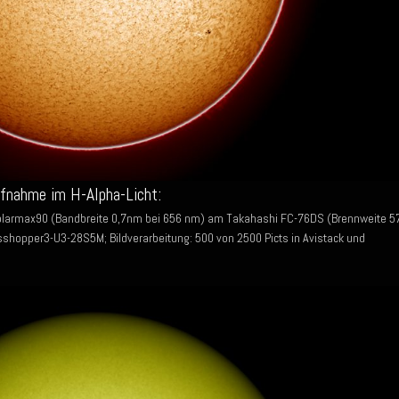
ufnahme im H-Alpha-Licht:
olarmax90 (Bandbreite 0,7nm bei 656 nm) am Takahashi FC-76DS (Brennweite 5
shopper3-U3-28S5M; Bildverarbeitung: 500 von 2500 Picts in Avistack und