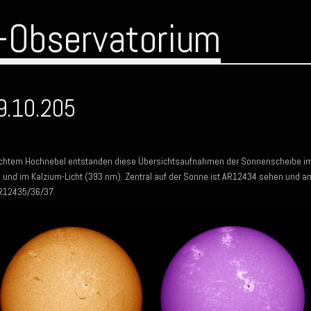
-Observatorium
9.10.205
eichtem Hochnebel entstanden diese Übersichtsaufnahmen der Sonnenscheibe i
) und im Kalzium-Licht (393 nm). Zentral auf der Sonne ist AR12434 sehen und a
AR12435/36/37.