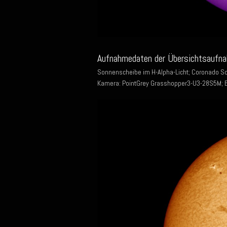
Aufnahmedaten der Übersichtsaufna
Sonnenscheibe im H-Alpha-Licht; Coronado S
Kamera: PointGrey Grasshopper3-U3-28S5M; Bil