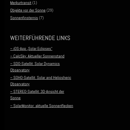
Merkurtransit
(1)
Objekte vor der Sonne
(29)
Sonnenfinsternis
(7)
WEITERFÜHRENDE LINKS
– iOS-App „Solar Eclipses“
– CalcSky: Aktueller Sonnenstand
– SDO-Satellit: Solar Dynamics
Observatory
– SOHO-Satellit: Solar and Heliosheric
Observatory
– STEREO-Satellit: 3D-Ansicht der
Sonne
– SolarMonitor: aktuelle Sonnenflecken