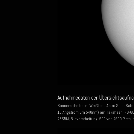
Aufnahmedaten der Übersichtsaufna
Sonnenscheibe im Weißlicht; Astro Solar Safet
10 Angström um 540nm) am Takahashi FS-60Q
28S5M; Bildverarbeitung: 500 von 2500 Picts i