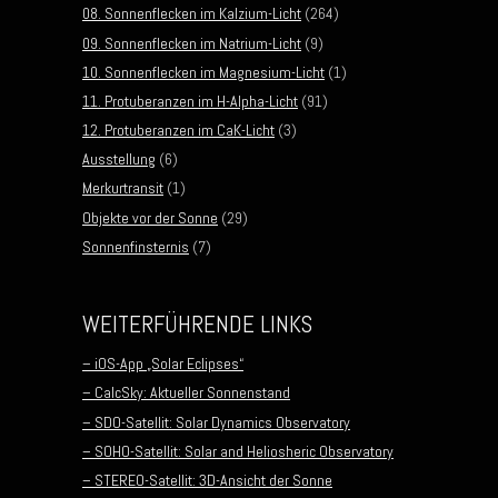
08. Sonnenflecken im Kalzium-Licht
(264)
09. Sonnenflecken im Natrium-Licht
(9)
10. Sonnenflecken im Magnesium-Licht
(1)
11. Protuberanzen im H-Alpha-Licht
(91)
12. Protuberanzen im CaK-Licht
(3)
Ausstellung
(6)
Merkurtransit
(1)
Objekte vor der Sonne
(29)
Sonnenfinsternis
(7)
WEITERFÜHRENDE LINKS
– iOS-App „Solar Eclipses“
– CalcSky: Aktueller Sonnenstand
– SDO-Satellit: Solar Dynamics Observatory
– SOHO-Satellit: Solar and Heliosheric Observatory
– STEREO-Satellit: 3D-Ansicht der Sonne