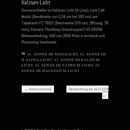
Kalzium-Licht:
Sonnenscheibe im Kalzium-Licht (K-Linie); Lunt CaK-
Modul (Bandbreite von 0,24 nm bei 393 nm) am
Takahashi FC-76DS (Brennweite 570 mm, Öffnung: 76
mm); Kamera: PointGrey Grasshopper3-U3-28S5M;
Bildverarbeitung: 500 von 2500 Picts in Avistack und
Photoshop bearbeitet.
01. SONNE IM WEISSLICHT
,
02. SONNE IM
H-ALPHA-LICHT
,
03. SONNE IM KALZIUM-
LICHT
,
04. SONNE IM NATRIUM-LICHT
,
05.
SONNE IM MAGNESIUM-LICHT
Post navigation
←
Fotoausstellung
Beobachtung am 04.12.2019
→