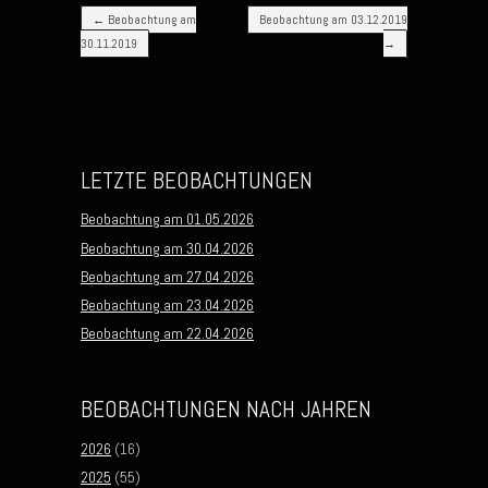
Post navigation
←
Beobachtung am
Beobachtung am 03.12.2019
30.11.2019
→
LETZTE BEOBACHTUNGEN
Beobachtung am 01.05.2026
Beobachtung am 30.04.2026
Beobachtung am 27.04.2026
Beobachtung am 23.04.2026
Beobachtung am 22.04.2026
BEOBACHTUNGEN NACH JAHREN
2026
(16)
2025
(55)