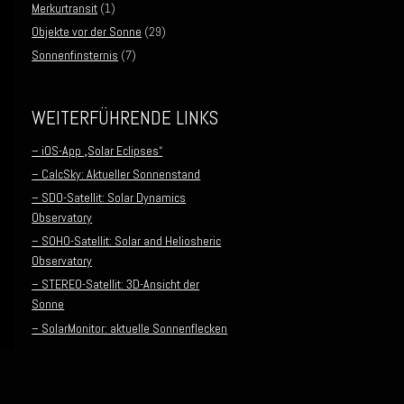
Merkurtransit
(1)
Objekte vor der Sonne
(29)
Sonnenfinsternis
(7)
WEITERFÜHRENDE LINKS
– iOS-App „Solar Eclipses“
– CalcSky: Aktueller Sonnenstand
– SDO-Satellit: Solar Dynamics
Observatory
– SOHO-Satellit: Solar and Heliosheric
Observatory
– STEREO-Satellit: 3D-Ansicht der
Sonne
– SolarMonitor: aktuelle Sonnenflecken