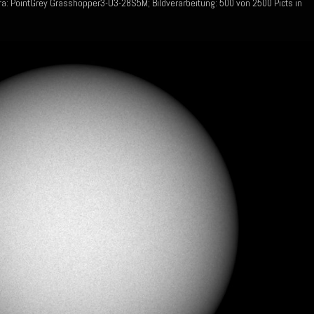
: PointGrey Grasshopper3-U3-28S5M; Bildverarbeitung: 500 von 2500 Picts in