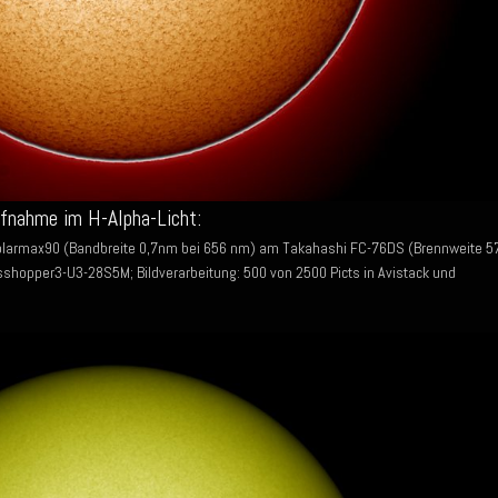
ufnahme im H-Alpha-Licht:
olarmax90 (Bandbreite 0,7nm bei 656 nm) am Takahashi FC-76DS (Brennweite 5
shopper3-U3-28S5M; Bildverarbeitung: 500 von 2500 Picts in Avistack und