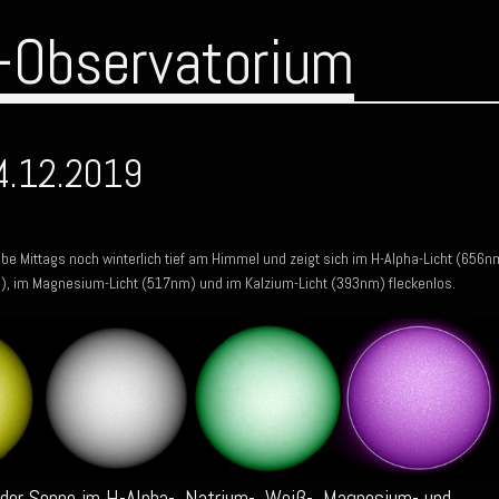
-Observatorium
4.12.2019
be Mittags noch winterlich tief am Himmel und zeigt sich im H-Alpha-Licht (656n
m), im Magnesium-Licht (517nm) und im Kalzium-Licht (393nm) fleckenlos.
der Sonne im H-Alpha-, Natrium-, Weiß-, Magnesium- und