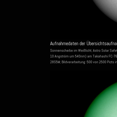
Aufnahmedaten der Übersichtsaufna
Sonnenscheibe im Weißlicht; Astro Solar Safet
10 Angström um 540nm) am Takahashi FC-76D
28S5M; Bildverarbeitung: 500 von 2500 Picts i