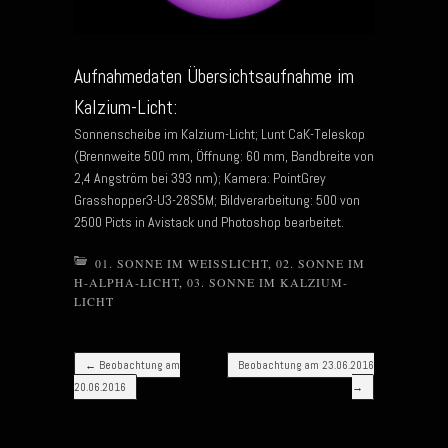
Aufnahmedaten Übersichtsaufnahme im
Kalzium-Licht:
Sonnenscheibe im Kalzium-Licht; Lunt CaK-Teleskop
(Brennweite 500 mm, Öffnung: 60 mm, Bandbreite von
2,4 Angström bei 393 nm); Kamera: PointGrey
Grasshopper3-U3-28S5M; Bildverarbeitung: 500 von
2500 Picts in Avistack und Photoshop bearbeitet.
01. SONNE IM WEISSLICHT
,
02. SONNE IM
H-ALPHA-LICHT
,
03. SONNE IM KALZIUM-
LICHT
Post navigation
←
Beobachtung am
Beobachtung am 23.06.2016
20.06.2016
→