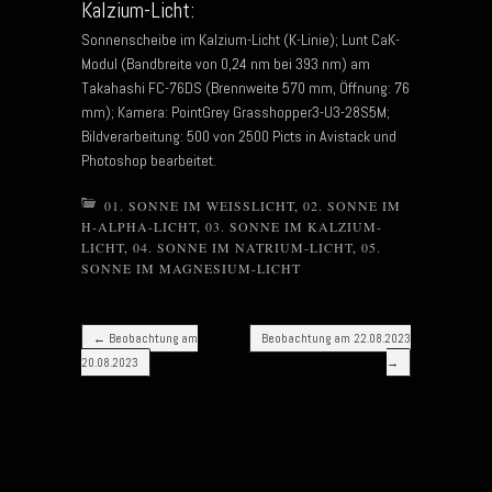
Kalzium-Licht:
Sonnenscheibe im Kalzium-Licht (K-Linie); Lunt CaK-
Modul (Bandbreite von 0,24 nm bei 393 nm) am
Takahashi FC-76DS (Brennweite 570 mm, Öffnung: 76
mm); Kamera: PointGrey Grasshopper3-U3-28S5M;
Bildverarbeitung: 500 von 2500 Picts in Avistack und
Photoshop bearbeitet.
01. SONNE IM WEISSLICHT
,
02. SONNE IM
H-ALPHA-LICHT
,
03. SONNE IM KALZIUM-
LICHT
,
04. SONNE IM NATRIUM-LICHT
,
05.
SONNE IM MAGNESIUM-LICHT
Post navigation
←
Beobachtung am
Beobachtung am 22.08.2023
20.08.2023
→