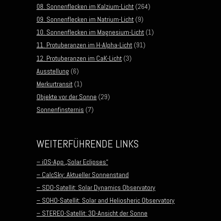
08. Sonnenflecken im Kalzium-Licht
(264)
09. Sonnenflecken im Natrium-Licht
(9)
10. Sonnenflecken im Magnesium-Licht
(1)
11. Protuberanzen im H-Alpha-Licht
(91)
12. Protuberanzen im CaK-Licht
(3)
Ausstellung
(6)
Merkurtransit
(1)
Objekte vor der Sonne
(29)
Sonnenfinsternis
(7)
WEITERFÜHRENDE LINKS
– iOS-App „Solar Eclipses“
– CalcSky: Aktueller Sonnenstand
– SDO-Satellit: Solar Dynamics Observatory
– SOHO-Satellit: Solar and Heliosheric Observatory
– STEREO-Satellit: 3D-Ansicht der Sonne