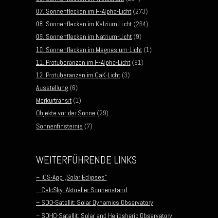
07. Sonnenflecken im H-Alpha-Licht
(273)
08. Sonnenflecken im Kalzium-Licht
(264)
09. Sonnenflecken im Natrium-Licht
(9)
10. Sonnenflecken im Magnesium-Licht
(1)
11. Protuberanzen im H-Alpha-Licht
(91)
12. Protuberanzen im CaK-Licht
(3)
Ausstellung
(6)
Merkurtransit
(1)
Objekte vor der Sonne
(29)
Sonnenfinsternis
(7)
WEITERFÜHRENDE LINKS
– iOS-App „Solar Eclipses“
– CalcSky: Aktueller Sonnenstand
– SDO-Satellit: Solar Dynamics Observatory
– SOHO-Satellit: Solar and Heliosheric Observatory