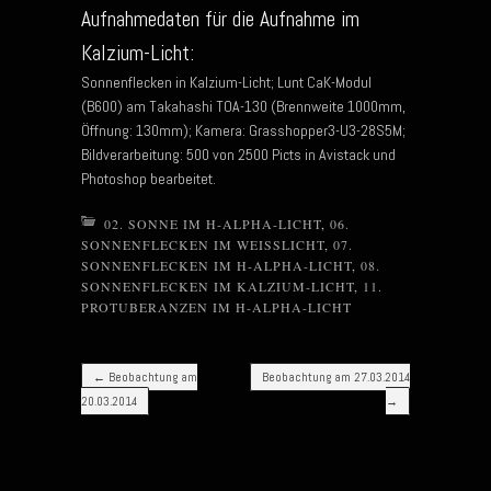
Aufnahmedaten für die Aufnahme im
Kalzium-Licht:
Sonnenflecken in Kalzium-Licht; Lunt CaK-Modul
(B600) am Takahashi TOA-130 (Brennweite 1000mm,
Öffnung: 130mm); Kamera: Grasshopper3-U3-28S5M;
Bildverarbeitung: 500 von 2500 Picts in Avistack und
Photoshop bearbeitet.
02. SONNE IM H-ALPHA-LICHT
,
06.
SONNENFLECKEN IM WEISSLICHT
,
07.
SONNENFLECKEN IM H-ALPHA-LICHT
,
08.
SONNENFLECKEN IM KALZIUM-LICHT
,
11.
PROTUBERANZEN IM H-ALPHA-LICHT
Post navigation
←
Beobachtung am
Beobachtung am 27.03.2014
20.03.2014
→