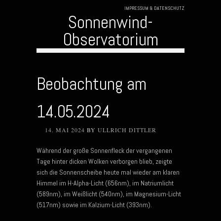
IMPRESSUM & DATENSCHUTZ
Sonnenwind-
Observatorium
Skip to
content
Beobachtung am
14.05.2024
14. MAI 2024
BY
ULLRICH DITTLER
Während der große Sonnenfleck der vergangenen
Tage hinter dicken Wolken verborgen blieb, zeigte
sich die Sonnenscheibe heute mal wieder am klaren
Himmel im H-Alpha-Licht (656nm), im Natriumlicht
(589nm), im Weißlicht (540nm), im Magnesium-Licht
(517nm) sowie im Kalzium-Licht (393nm).