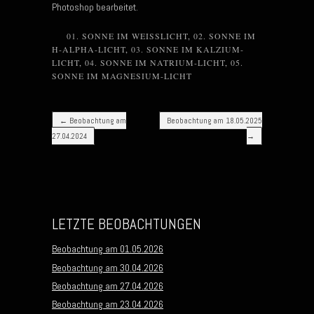
Photoshop bearbeitet.
01. SONNE IM WEISSLICHT
,
02. SONNE IM
H-ALPHA-LICHT
,
03. SONNE IM KALZIUM-
LICHT
,
04. SONNE IM NATRIUM-LICHT
,
05.
SONNE IM MAGNESIUM-LICHT
Post navigation
←
Beobachtung am
Beobachtung am 18.05.2025
27.04.2024
→
LETZTE BEOBACHTUNGEN
Beobachtung am 01.05.2026
Beobachtung am 30.04.2026
Beobachtung am 27.04.2026
Beobachtung am 23.04.2026