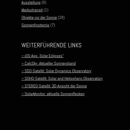
Ausstellung
(6)
Merkurtransit
(1)
Objekte vor der Sonne
(29)
Sonnenfinsternis
(7)
WEITERFÜHRENDE LINKS
– iOS-App „Solar Eclipses“
– CalcSky: Aktueller Sonnenstand
– SDO-Satellit: Solar Dynamics Observatory
– SOHO-Satellit: Solar and Heliosheric Observatory
– STEREO-Satellit: 3D-Ansicht der Sonne
– SolarMonitor: aktuelle Sonnenflecken