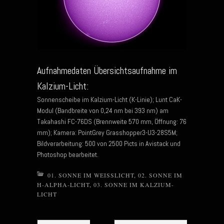
Aufnahmedaten Übersichtsaufnahme im
Kalzium-Licht:
Sonnenscheibe im Kalzium-Licht (K-Linie); Lunt CaK-
Modul (Bandbreite von 0,24 nm bei 393 nm) am
Takahashi FC-76DS (Brennweite 570 mm, Öffnung: 76
mm); Kamera: PointGrey Grasshopper3-U3-28S5M;
Bildverarbeitung: 500 von 2500 Picts in Avistack und
Photoshop bearbeitet.
01. SONNE IM WEISSLICHT
,
02. SONNE IM
H-ALPHA-LICHT
,
03. SONNE IM KALZIUM-
LICHT
Post navigation