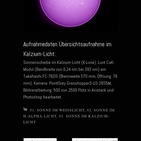
Aufnahmedaten Übersichtsaufnahme im
Kalzium-Licht:
Sonnenscheibe im Kalzium-Licht (K-Linie); Lunt CaK-
Modul (Bandbreite von 0,24 nm bei 393 nm) am
Takahashi FC-76DS (Brennweite 570 mm, Öffnung: 76
mm); Kamera: PointGrey Grasshopper3-U3-28S5M;
Bildverarbeitung: 500 von 2500 Picts in Avistack und
Photoshop bearbeitet.
01. SONNE IM WEISSLICHT
,
02. SONNE IM
H-ALPHA-LICHT
,
03. SONNE IM KALZIUM-
LICHT
Post navigation