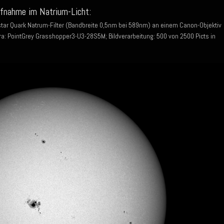
ufnahme im Natrium-Licht:
ystar Quark Natrum-Filter (Bandbreite 0,5nm bei 589nm) an einem Canon-Objektiv
: PointGrey Grasshopper3-U3-28S5M; Bildverarbeitung: 500 von 2500 Picts in