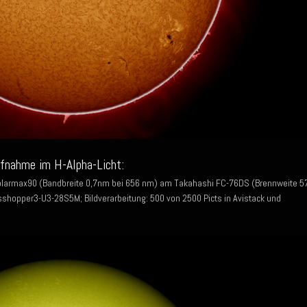
ufnahme im H-Alpha-Licht:
olarmax90 (Bandbreite 0,7nm bei 656 nm) am Takahashi FC-76DS (Brennweite 5
shopper3-U3-28S5M; Bildverarbeitung: 500 von 2500 Picts in Avistack und