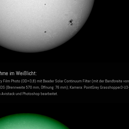
hme im Weißlicht:
y Film Photo (OD=3,8) mit Baader Solar Continuum Filter (mit der Bandbreite von
S (Brennweite 570 mm, Öffnung: 76 mm); Kamera: PointGrey Grasshopper3-U3
n Avistack und Photoshop bearbeitet.