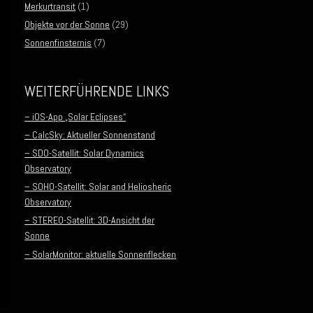
Merkurtransit
(1)
Objekte vor der Sonne
(29)
Sonnenfinsternis
(7)
WEITERFÜHRENDE LINKS
– iOS-App „Solar Eclipses“
– CalcSky: Aktueller Sonnenstand
– SDO-Satellit: Solar Dynamics
Observatory
– SOHO-Satellit: Solar and Heliosheric
Observatory
– STEREO-Satellit: 3D-Ansicht der
Sonne
– SolarMonitor: aktuelle Sonnenflecken