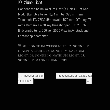
Kalzium-Licht:
Sonnenscheibe im Kalzium-Licht (K-Linie); Lunt CaK-
Modul (Bandbreite von 0,24 nm bei 393 nm) am
Takahashi FC-76DS (Brennweite 570 mm, Öffnung: 76
mm); Kamera: PointGrey Grasshopper3-U3-28S5M;
Bildverarbeitung: 500 von 2500 Picts in Avistack und
Photoshop bearbeitet.
01. SONNE IM WEISSLICHT
,
02. SONNE IM
H-ALPHA-LICHT
,
03. SONNE IM KALZIUM-
LICHT
,
04. SONNE IM NATRIUM-LICHT
,
05.
SONNE IM MAGNESIUM-LICHT
Post navigation
←
Beobachtung am
Beobachtung am 19.03.2022
11.03.2022
→