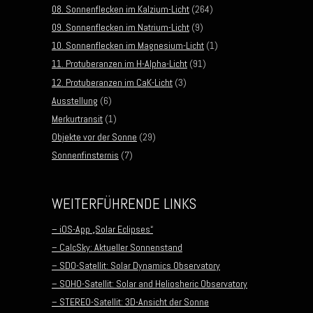
08. Sonnenflecken im Kalzium-Licht
(264)
09. Sonnenflecken im Natrium-Licht
(9)
10. Sonnenflecken im Magnesium-Licht
(1)
11. Protuberanzen im H-Alpha-Licht
(91)
12. Protuberanzen im CaK-Licht
(3)
Ausstellung
(6)
Merkurtransit
(1)
Objekte vor der Sonne
(29)
Sonnenfinsternis
(7)
WEITERFÜHRENDE LINKS
– iOS-App „Solar Eclipses“
– CalcSky: Aktueller Sonnenstand
– SDO-Satellit: Solar Dynamics Observatory
– SOHO-Satellit: Solar and Heliosheric Observatory
– STEREO-Satellit: 3D-Ansicht der Sonne