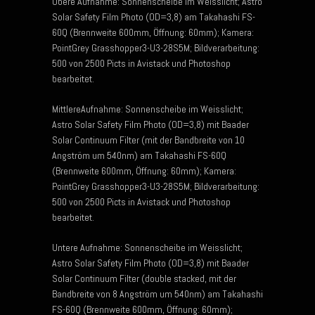
Obere Aufnahme: Sonnenscheibe im Weisslicht; Astro
Solar Safety Film Photo (OD=3,8) am Takahashi FS-
60Q (Brennweite 600mm, Öffnung: 60mm); Kamera:
PointGrey Grasshopper3-U3-28S5M; Bildverarbeitung:
500 von 2500 Picts in Avistack und Photoshop
bearbeitet.
MittlereAufnahme: Sonnenscheibe im Weisslicht;
Astro Solar Safety Film Photo (OD=3,8) mit Baader
Solar Continuum Filter (mit der Bandbreite von 10
Angström um 540nm) am Takahashi FS-60Q
(Brennweite 600mm, Öffnung: 60mm); Kamera:
PointGrey Grasshopper3-U3-28S5M; Bildverarbeitung:
500 von 2500 Picts in Avistack und Photoshop
bearbeitet.
Untere Aufnahme: Sonnenscheibe im Weisslicht;
Astro Solar Safety Film Photo (OD=3,8) mit Baader
Solar Continuum Filter (double stacked, mit der
Bandbreite von 8 Angström um 540nm) am Takahashi
FS-60Q (Brennweite 600mm, Öffnung: 60mm);