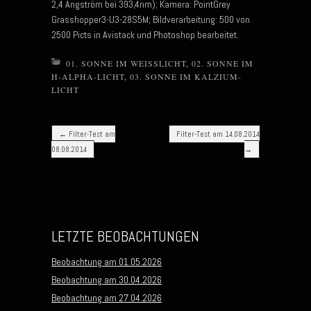
2,4 Angström bei 393,4nm); Kamera: PointGrey
Grasshopper3-U3-28S5M; Bildverarbeitung: 500 von
2500 Picts in Avistack und Photoshop bearbeitet.
01. SONNE IM WEISSLICHT
,
02. SONNE IM
H-ALPHA-LICHT
,
03. SONNE IM KALZIUM-
LICHT
Post navigation
←
Filter-Test am
Filter-Test am 14.08.2014
08.08.2014
→
LETZTE BEOBACHTUNGEN
Beobachtung am 01.05.2026
Beobachtung am 30.04.2026
Beobachtung am 27.04.2026