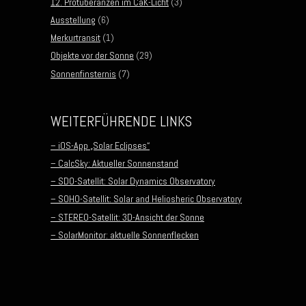
12. Protuberanzen im CaK-Licht
(3)
Ausstellung
(6)
Merkurtransit
(1)
Objekte vor der Sonne
(29)
Sonnenfinsternis
(7)
WEITERFÜHRENDE LINKS
– iOS-App „Solar Eclipses“
– CalcSky: Aktueller Sonnenstand
– SDO-Satellit: Solar Dynamics Observatory
– SOHO-Satellit: Solar and Heliosheric Observatory
– STEREO-Satellit: 3D-Ansicht der Sonne
– SolarMonitor: aktuelle Sonnenflecken