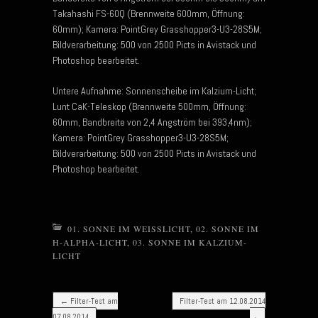
Takahashi FS-60Q (Brennweite 600mm, Öffnung:
60mm); Kamera: PointGrey Grasshopper3-U3-28S5M;
Bildverarbeitung: 500 von 2500 Picts in Avistack und
Photoshop bearbeitet.
Untere Aufnahme: Sonnenscheibe im Kalzium-Licht;
Lunt CaK-Teleskop (Brennweite 500mm, Öffnung:
60mm, Bandbreite von 2,4 Angström bei 393,4nm);
Kamera: PointGrey Grasshopper3-U3-28S5M;
Bildverarbeitung: 500 von 2500 Picts in Avistack und
Photoshop bearbeitet.
01. SONNE IM WEISSLICHT
,
02. SONNE IM
H-ALPHA-LICHT
,
03. SONNE IM KALZIUM-
LICHT
Post navigation
←
Filter-Test am
Filter-Test am 12.08.2014
07.08.2014
→