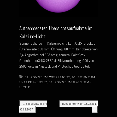
Aufnahmedaten Übersichtsaufnahme im
Kalzium-Licht:
Sonnenscheibe im Kalzium-Licht; Lunt CaK-Teleskop
(Brennweite 500 mm, Öffnung: 60 mm, Bandbreite von
2,4 Angström bei 393 nm); Kamera: PointGrey
Grasshopper3-U3-28S5M; Bildverarbeitung: 500 von
2500 Picts in Avistack und Photoshop bearbeitet.
01. SONNE IM WEISSLICHT
,
02. SONNE IM
H-ALPHA-LICHT
,
03. SONNE IM KALZIUM-
LICHT
Post navigation
←
Beobachtung am
Beobachtung am 13.02.2017
03.02.2017
→