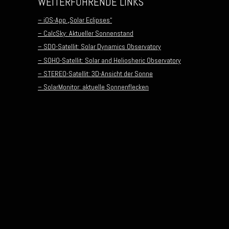
WEITERFÜHRENDE LINKS
– iOS-App „Solar Eclipses“
– CalcSky: Aktueller Sonnenstand
– SDO-Satellit: Solar Dynamics Observatory
– SOHO-Satellit: Solar and Heliosheric Observatory
– STEREO-Satellit: 3D-Ansicht der Sonne
– SolarMonitor: aktuelle Sonnenflecken