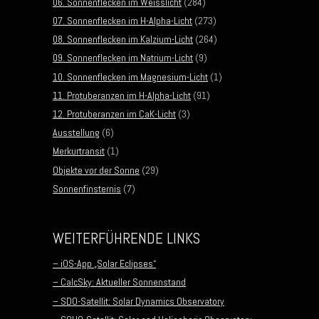
06. Sonnenflecken im Weisslicht
(284)
07. Sonnenflecken im H-Alpha-Licht
(273)
08. Sonnenflecken im Kalzium-Licht
(264)
09. Sonnenflecken im Natrium-Licht
(9)
10. Sonnenflecken im Magnesium-Licht
(1)
11. Protuberanzen im H-Alpha-Licht
(91)
12. Protuberanzen im CaK-Licht
(3)
Ausstellung
(6)
Merkurtransit
(1)
Objekte vor der Sonne
(29)
Sonnenfinsternis
(7)
WEITERFÜHRENDE LINKS
– iOS-App „Solar Eclipses“
– CalcSky: Aktueller Sonnenstand
– SDO-Satellit: Solar Dynamics Observatory