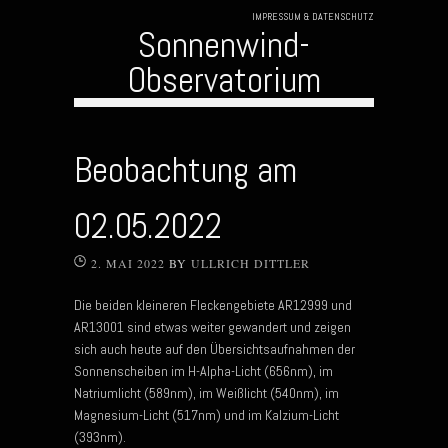
IMPRESSUM & DATENSCHUTZ
Sonnenwind-
Observatorium
Skip to content
Beobachtung am
02.05.2022
2. MAI 2022
BY
ULLRICH DITTLER
Die beiden kleineren Fleckengebiete AR12999 und
AR13001 sind etwas weiter gewandert und zeigen
sich auch heute auf den Übersichtsaufnahmen der
Sonnenscheiben im H-Alpha-Licht (656nm), im
Natriumlicht (589nm), im Weißlicht (540nm), im
Magnesium-Licht (517nm) und im Kalzium-Licht
(393nm).