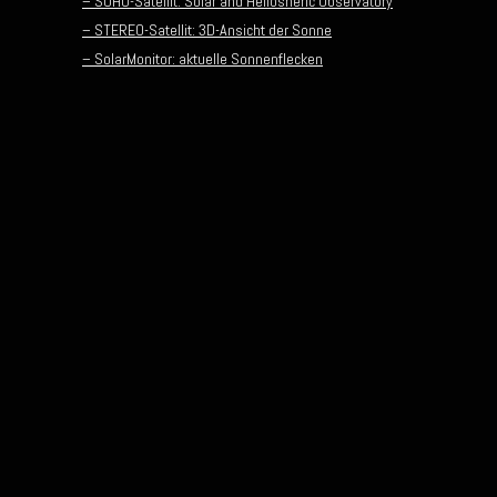
– SOHO-Satellit: Solar and Heliosheric Observatory
– STEREO-Satellit: 3D-Ansicht der Sonne
– SolarMonitor: aktuelle Sonnenflecken