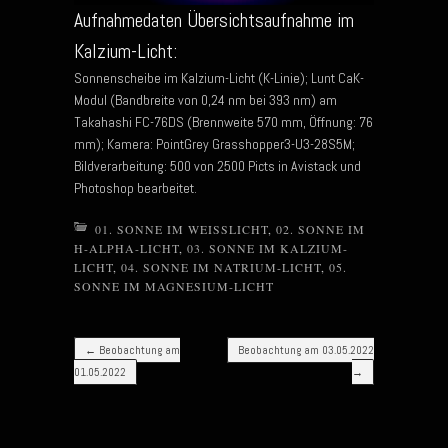
Aufnahmedaten Übersichtsaufnahme im
Kalzium-Licht:
Sonnenscheibe im Kalzium-Licht (K-Linie); Lunt CaK-
Modul (Bandbreite von 0,24 nm bei 393 nm) am
Takahashi FC-76DS (Brennweite 570 mm, Öffnung: 76
mm); Kamera: PointGrey Grasshopper3-U3-28S5M;
Bildverarbeitung: 500 von 2500 Picts in Avistack und
Photoshop bearbeitet.
01. SONNE IM WEISSLICHT
,
02. SONNE IM
H-ALPHA-LICHT
,
03. SONNE IM KALZIUM-
LICHT
,
04. SONNE IM NATRIUM-LICHT
,
05.
SONNE IM MAGNESIUM-LICHT
Post navigation
←
Beobachtung am
Beobachtung am 03.05.2022
01.05.2022
→