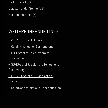
Merkurtransit
(1)
Objekte vor der Sonne
(29)
Sonnenfinsternis
(7)
WEITERFÜHRENDE LINKS
– iOS-App „Solar Eclipses“
– CalcSky: Aktueller Sonnenstand
– SDO-Satellit: Solar Dynamics
Observatory
– SOHO-Satellit: Solar and Heliosheric
Observatory
– STEREO-Satellit: 3D-Ansicht der
Sonne
– SolarMonitor: aktuelle Sonnenflecken