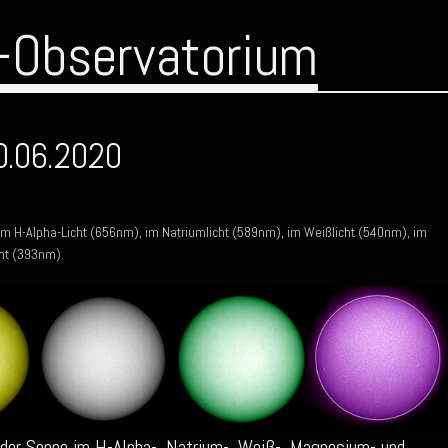
-Observatorium
0.06.2020
im H-Alpha-Licht (656nm), im Natriumlicht (589nm), im Weißlicht (540nm), im
ht (393nm).
der Sonne im H-Alpha-, Natrium-, Weiß-, Magnesium- und