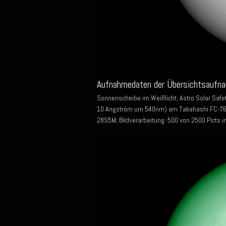
Aufnahmedaten der Übersichtsaufna
Sonnenscheibe im Weißlicht; Astro Solar Safet
10 Angström um 540nm) am Takahashi FC-76D
28S5M; Bildverarbeitung: 500 von 2500 Picts i