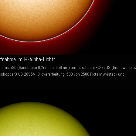
ufnahme im H-Alpha-Licht:
olarmax90 (Bandbreite 0,7nm bei 656 nm) am Takahashi FC-76DS (Brennweite 5
shopper3-U3-28S5M; Bildverarbeitung: 500 von 2500 Picts in Avistack und