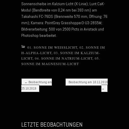
Sonnenscheibe im Kalzium-Licht (K-Linie); Lunt CaK-
Modul (Bandbreite von 0,24 nm bei 393 nm) am
Takahashi FC-76DS (Brennweite 570 mm, Öffnung: 76
mm); Kamera: PointGrey Grasshopper3-U3-28S5M;
Bildverarbeitung: 500 von 2500 Picts in Avistack und
Photoshop bearbeitet.
01. SONNE IM WEISSLICHT
,
02. SONNE IM
H-ALPHA-LICHT
,
03. SONNE IM KALZIUM-
LICHT
,
04. SONNE IM NATRIUM-LICHT
,
05.
SONNE IM MAGNESIUM-LICHT
Post navigation
←
Beobachtung am
Beobachtung am 10.11.2019
25.10.2019
→
LETZTE BEOBACHTUNGEN