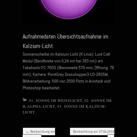
Aufnahmedaten Übersichtsaufnahme im
Kalzium-Licht:
Sonnenscheibe im Kalzium-Licht (K-Linie); Lunt CaK-
Modul (Bandbreite von 0,24 nm bei 393 nm) am
Takahashi FC-76DS (Brennweite 570 mm, Öffnung: 76
mm); Kamera: PointGrey Grasshopper3-U3-28S5M;
Bildverarbeitung: 500 von 2500 Picts in Avistack und
Photoshop bearbeitet.
01. SONNE IM WEISSLICHT
,
02. SONNE IM
H-ALPHA-LICHT
,
03. SONNE IM KALZIUM-
LICHT
Post navigation
←
Beobachtung am
Beobachtung am 07.04.2018