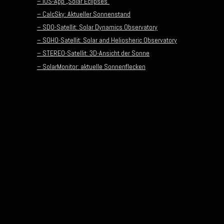
– iOS-App „Solar Eclipses“
– CalcSky: Aktueller Sonnenstand
– SDO-Satellit: Solar Dynamics Observatory
– SOHO-Satellit: Solar and Heliosheric Observatory
– STEREO-Satellit: 3D-Ansicht der Sonne
– SolarMonitor: aktuelle Sonnenflecken