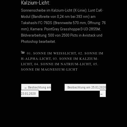
Kalzium-Licht:
Sonnenscheibe im Kalzium-Licht (K-Linie); Lunt CaK-
Modul (Bandbreite von 0,24 nm bei 393 nm) am
Takahashi FC-76DS (Brennweite 570 mm, Öffnung: 76
mm); Kamera: PointGrey Grasshopper3-U3-28S5M;
Bildverarbeitung: 500 von 2500 Picts in Avistack und
Photoshop bearbeitet.
01. SONNE IM WEISSLICHT
,
02. SONNE IM
H-ALPHA-LICHT
,
03. SONNE IM KALZIUM-
LICHT
,
04. SONNE IM NATRIUM-LICHT
,
05.
SONNE IM MAGNESIUM-LICHT
Post navigation
←
Beobachtung am
Beobachtung am 25.01.2020
23.01.2020
→