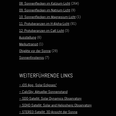
08. Sonnenflecken im Kalzium-Licht
(264)
09. Sonnenflecken im Natrium-Licht
(9)
10. Sonnenflecken im Magnesium-Licht
(1)
11. Protuberanzen im H-Alpha-Licht
(91)
12. Protuberanzen im CaK-Licht
(3)
Ausstellung
(6)
Merkurtransit
(1)
Objekte vor der Sonne
(29)
Sonnenfinsternis
(7)
WEITERFÜHRENDE LINKS
– iOS-App „Solar Eclipses“
– CalcSky: Aktueller Sonnenstand
– SDO-Satellit: Solar Dynamics Observatory
– SOHO-Satellit: Solar and Heliosheric Observatory
– STEREO-Satellit: 3D-Ansicht der Sonne