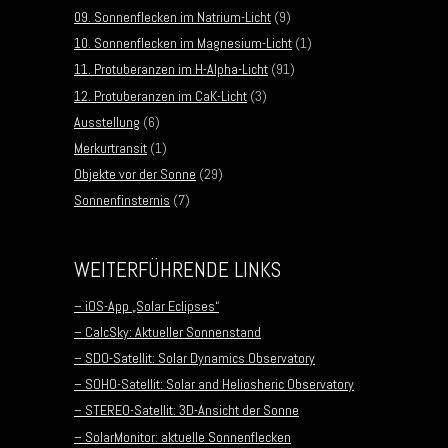
09. Sonnenflecken im Natrium-Licht
(9)
10. Sonnenflecken im Magnesium-Licht
(1)
11. Protuberanzen im H-Alpha-Licht
(91)
12. Protuberanzen im CaK-Licht
(3)
Ausstellung
(6)
Merkurtransit
(1)
Objekte vor der Sonne
(29)
Sonnenfinsternis
(7)
WEITERFÜHRENDE LINKS
– iOS-App „Solar Eclipses“
– CalcSky: Aktueller Sonnenstand
– SDO-Satellit: Solar Dynamics Observatory
– SOHO-Satellit: Solar and Heliosheric Observatory
– STEREO-Satellit: 3D-Ansicht der Sonne
– SolarMonitor: aktuelle Sonnenflecken