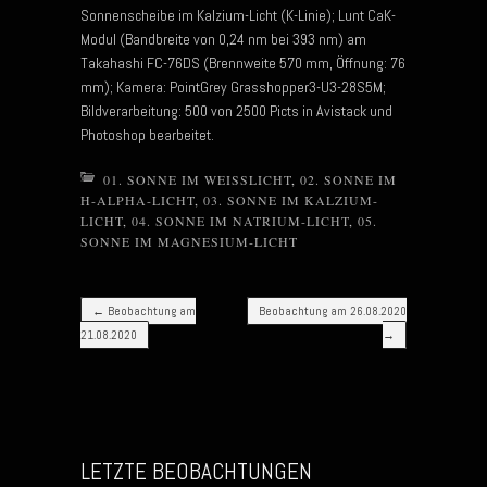
Sonnenscheibe im Kalzium-Licht (K-Linie); Lunt CaK-
Modul (Bandbreite von 0,24 nm bei 393 nm) am
Takahashi FC-76DS (Brennweite 570 mm, Öffnung: 76
mm); Kamera: PointGrey Grasshopper3-U3-28S5M;
Bildverarbeitung: 500 von 2500 Picts in Avistack und
Photoshop bearbeitet.
01. SONNE IM WEISSLICHT
,
02. SONNE IM
H-ALPHA-LICHT
,
03. SONNE IM KALZIUM-
LICHT
,
04. SONNE IM NATRIUM-LICHT
,
05.
SONNE IM MAGNESIUM-LICHT
Post navigation
←
Beobachtung am
Beobachtung am 26.08.2020
21.08.2020
→
LETZTE BEOBACHTUNGEN