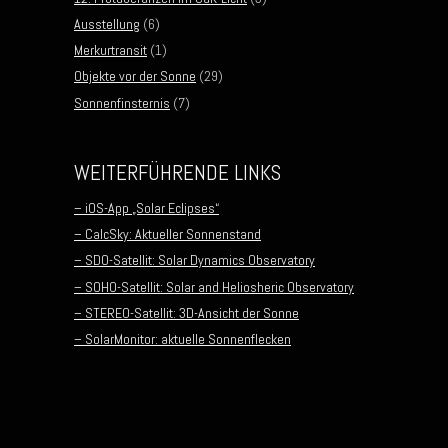
Ausstellung
(6)
Merkurtransit
(1)
Objekte vor der Sonne
(29)
Sonnenfinsternis
(7)
WEITERFÜHRENDE LINKS
– iOS-App „Solar Eclipses“
– CalcSky: Aktueller Sonnenstand
– SDO-Satellit: Solar Dynamics Observatory
– SOHO-Satellit: Solar and Heliosheric Observatory
– STEREO-Satellit: 3D-Ansicht der Sonne
– SolarMonitor: aktuelle Sonnenflecken