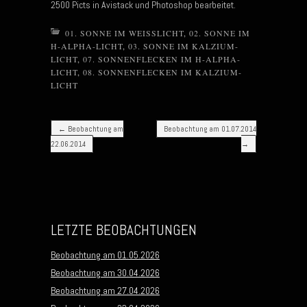
2500 Picts in Avistack und Photoshop bearbeitet.
01. SONNE IM WEISSLICHT
,
02. SONNE IM
H-ALPHA-LICHT
,
03. SONNE IM KALZIUM-
LICHT
,
07. SONNENFLECKEN IM H-ALPHA-
LICHT
,
08. SONNENFLECKEN IM KALZIUM-
LICHT
Post navigation
←
Beobachtung am
Beobachtung am 01.07.2014
22.06.2014
→
LETZTE BEOBACHTUNGEN
Beobachtung am 01.05.2026
Beobachtung am 30.04.2026
Beobachtung am 27.04.2026