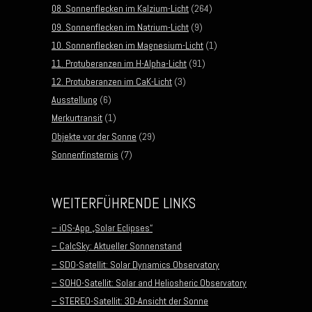
08. Sonnenflecken im Kalzium-Licht
(264)
09. Sonnenflecken im Natrium-Licht
(9)
10. Sonnenflecken im Magnesium-Licht
(1)
11. Protuberanzen im H-Alpha-Licht
(91)
12. Protuberanzen im CaK-Licht
(3)
Ausstellung
(6)
Merkurtransit
(1)
Objekte vor der Sonne
(29)
Sonnenfinsternis
(7)
WEITERFÜHRENDE LINKS
– iOS-App „Solar Eclipses“
– CalcSky: Aktueller Sonnenstand
– SDO-Satellit: Solar Dynamics Observatory
– SOHO-Satellit: Solar and Heliosheric Observatory
– STEREO-Satellit: 3D-Ansicht der Sonne