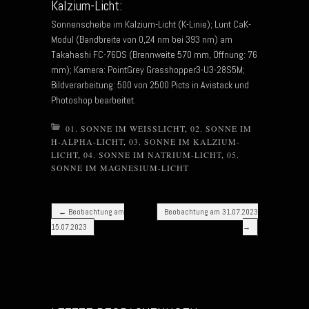
Kalzium-Licht:
Sonnenscheibe im Kalzium-Licht (K-Linie); Lunt CaK-
Modul (Bandbreite von 0,24 nm bei 393 nm) am
Takahashi FC-76DS (Brennweite 570 mm, Öffnung: 76
mm); Kamera: PointGrey Grasshopper3-U3-28S5M;
Bildverarbeitung: 500 von 2500 Picts in Avistack und
Photoshop bearbeitet.
01. SONNE IM WEISSLICHT
,
02. SONNE IM
H-ALPHA-LICHT
,
03. SONNE IM KALZIUM-
LICHT
,
04. SONNE IM NATRIUM-LICHT
,
05.
SONNE IM MAGNESIUM-LICHT
Post navigation
←
Beobachtung am
Beobachtung am 31.07.2023
15.07.2023
→