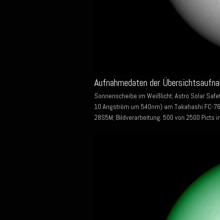
Aufnahmedaten der Übersichtsaufna
Sonnenscheibe im Weißlicht; Astro Solar Safet
10 Angström um 540nm) am Takahashi FC-76D
28S5M; Bildverarbeitung: 500 von 2500 Picts i