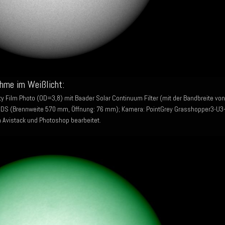
hme im Weißlicht:
y Film Photo (OD=3,8) mit Baader Solar Continuum Filter (mit der Bandbreite von
S (Brennweite 570 mm, Öffnung: 76 mm); Kamera: PointGrey Grasshopper3-U3
n Avistack und Photoshop bearbeitet.