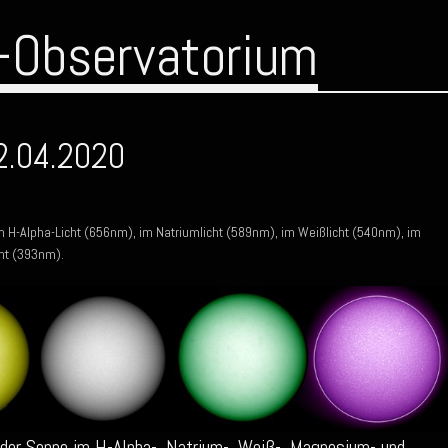
-Observatorium
2.04.2020
im H-Alpha-Licht (656nm), im Natriumlicht (589nm), im Weißlicht (540nm), im
ht (393nm).
der Sonne im H-Alpha-, Natrium-, Weiß-, Magnesium- und