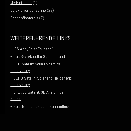
Merkurtransit
(1)
Objekte vor der Sonne
(29)
Sonnenfinsternis
(7)
WEITERFÜHRENDE LINKS
– iOS-App „Solar Eclipses“
– CalcSky: Aktueller Sonnenstand
– SDO-Satellit: Solar Dynamics
Observatory
– SOHO-Satellit: Solar and Heliosheric
Observatory
– STEREO-Satellit: 3D-Ansicht der
Sonne
– SolarMonitor: aktuelle Sonnenflecken