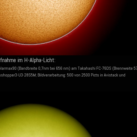
ufnahme im H-Alpha-Licht:
olarmax90 (Bandbreite 0,7nm bei 656 nm) am Takahashi FC-76DS (Brennweite 5
shopper3-U3-28S5M; Bildverarbeitung: 500 von 2500 Picts in Avistack und