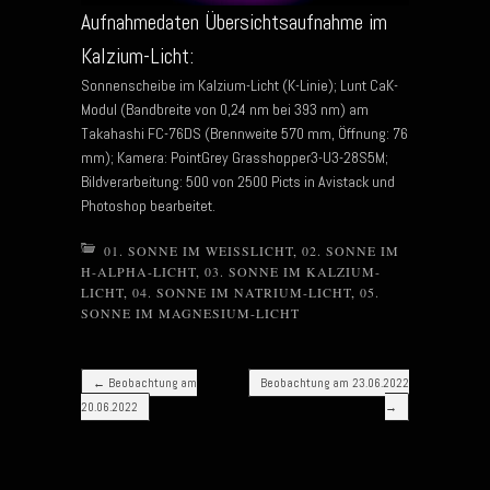
Aufnahmedaten Übersichtsaufnahme im
Kalzium-Licht:
Sonnenscheibe im Kalzium-Licht (K-Linie); Lunt CaK-
Modul (Bandbreite von 0,24 nm bei 393 nm) am
Takahashi FC-76DS (Brennweite 570 mm, Öffnung: 76
mm); Kamera: PointGrey Grasshopper3-U3-28S5M;
Bildverarbeitung: 500 von 2500 Picts in Avistack und
Photoshop bearbeitet.
01. SONNE IM WEISSLICHT
,
02. SONNE IM
H-ALPHA-LICHT
,
03. SONNE IM KALZIUM-
LICHT
,
04. SONNE IM NATRIUM-LICHT
,
05.
SONNE IM MAGNESIUM-LICHT
Post navigation
←
Beobachtung am
Beobachtung am 23.06.2022
20.06.2022
→