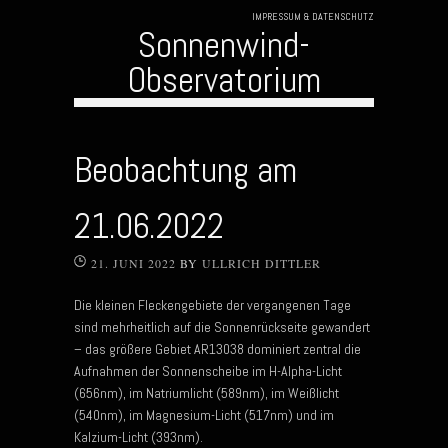
IMPRESSUM & DATENSCHUTZ
Sonnenwind-
Observatorium
Skip to content
Beobachtung am
21.06.2022
21. JUNI 2022
BY
ULLRICH DITTLER
Die kleinen Fleckengebiete der vergangenen Tage
sind mehrheitlich auf die Sonnenrückseite gewandert
– das größere Gebiet AR13038 dominiert zentral die
Aufnahmen der Sonnenscheibe im H-Alpha-Licht
(656nm), im Natriumlicht (589nm), im Weißlicht
(540nm), im Magnesium-Licht (517nm) und im
Kalzium-Licht (393nm).