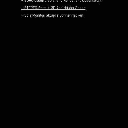
– SOHO-Satellit: Solar and Heliosheric Observatory
– STEREO-Satellit: 3D-Ansicht der Sonne
– SolarMonitor: aktuelle Sonnenflecken