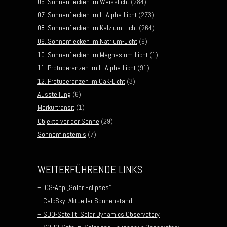
06. Sonnenflecken im Weisslicht
(284)
07. Sonnenflecken im H-Alpha-Licht
(273)
08. Sonnenflecken im Kalzium-Licht
(264)
09. Sonnenflecken im Natrium-Licht
(9)
10. Sonnenflecken im Magnesium-Licht
(1)
11. Protuberanzen im H-Alpha-Licht
(91)
12. Protuberanzen im CaK-Licht
(3)
Ausstellung
(6)
Merkurtransit
(1)
Objekte vor der Sonne
(29)
Sonnenfinsternis
(7)
WEITERFÜHRENDE LINKS
– iOS-App „Solar Eclipses“
– CalcSky: Aktueller Sonnenstand
– SDO-Satellit: Solar Dynamics Observatory