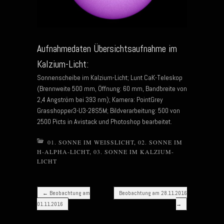
Aufnahmedaten Übersichtsaufnahme im
Kalzium-Licht:
Sonnenscheibe im Kalzium-Licht; Lunt CaK-Teleskop
(Brennweite 500 mm, Öffnung: 60 mm, Bandbreite von
2,4 Angström bei 393 nm); Kamera: PointGrey
Grasshopper3-U3-28S5M; Bildverarbeitung: 500 von
2500 Picts in Avistack und Photoshop bearbeitet.
01. SONNE IM WEISSLICHT
,
02. SONNE IM
H-ALPHA-LICHT
,
03. SONNE IM KALZIUM-
LICHT
Post navigation
←
Beobachtung am
Beobachtung am 28.11.2016
01.11.2016
→