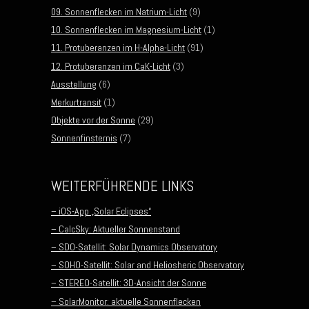
09. Sonnenflecken im Natrium-Licht
(9)
10. Sonnenflecken im Magnesium-Licht
(1)
11. Protuberanzen im H-Alpha-Licht
(91)
12. Protuberanzen im CaK-Licht
(3)
Ausstellung
(6)
Merkurtransit
(1)
Objekte vor der Sonne
(29)
Sonnenfinsternis
(7)
WEITERFÜHRENDE LINKS
– iOS-App „Solar Eclipses“
– CalcSky: Aktueller Sonnenstand
– SDO-Satellit: Solar Dynamics Observatory
– SOHO-Satellit: Solar and Heliosheric Observatory
– STEREO-Satellit: 3D-Ansicht der Sonne
– SolarMonitor: aktuelle Sonnenflecken