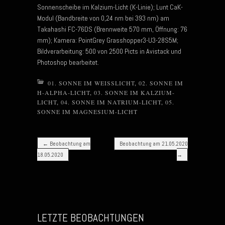
Sonnenscheibe im Kalzium-Licht (K-Linie); Lunt CaK-
Modul (Bandbreite von 0,24 nm bei 393 nm) am
Takahashi FC-76DS (Brennweite 570 mm, Öffnung: 76
mm); Kamera: PointGrey Grasshopper3-U3-28S5M;
Bildverarbeitung: 500 von 2500 Picts in Avistack und
Photoshop bearbeitet.
01. SONNE IM WEISSLICHT
,
02. SONNE IM
H-ALPHA-LICHT
,
03. SONNE IM KALZIUM-
LICHT
,
04. SONNE IM NATRIUM-LICHT
,
05.
SONNE IM MAGNESIUM-LICHT
Post navigation
←
Beobachtung am
Beobachtung am 21.05.2020
18.05.2020
→
LETZTE BEOBACHTUNGEN