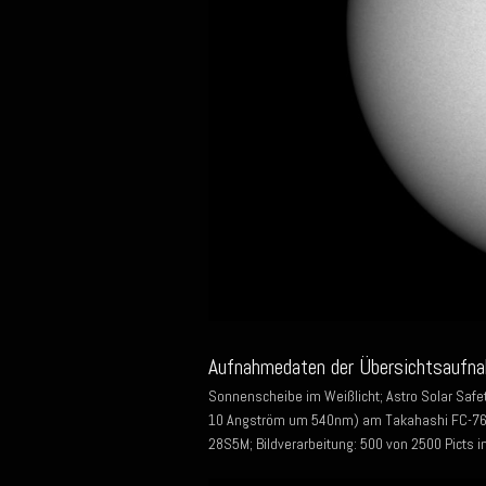
Aufnahmedaten der Übersichtsaufna
Sonnenscheibe im Weißlicht; Astro Solar Safet
10 Angström um 540nm) am Takahashi FC-76D
28S5M; Bildverarbeitung: 500 von 2500 Picts i