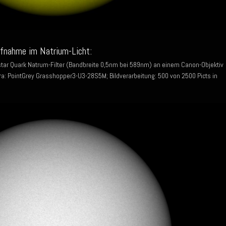
ufnahme im Natrium-Licht:
ystar Quark Natrum-Filter (Bandbreite 0,5nm bei 589nm) an einem Canon-Objektiv
: PointGrey Grasshopper3-U3-28S5M; Bildverarbeitung: 500 von 2500 Picts in