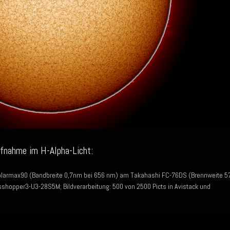
ufnahme im H-Alpha-Licht:
olarmax90 (Bandbreite 0,7nm bei 656 nm) am Takahashi FC-76DS (Brennweite 5
shopper3-U3-28S5M; Bildverarbeitung: 500 von 2500 Picts in Avistack und