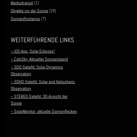
Merkurtransit
(1)
Objekte vor der Sonne
(29)
Sonnenfinsternis
(7)
WEITERFÜHRENDE LINKS
– iOS-App „Solar Eclipses“
– CalcSky: Aktueller Sonnenstand
– SDO-Satellit: Solar Dynamics
Observatory
– SOHO-Satellit: Solar and Heliosheric
Observatory
– STEREO-Satellit: 3D-Ansicht der
Sonne
– SolarMonitor: aktuelle Sonnenflecken