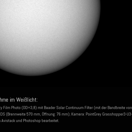
hme im Weißlicht:
y Film Photo (OD=3,8) mit Baader Solar Continuum Filter (mit der Bandbreite von
S (Brennweite 570 mm, Öffnung: 76 mm); Kamera: PointGrey Grasshopper3-U3
n Avistack und Photoshop bearbeitet.