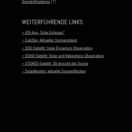
Sonnenfinsternis
(7)
WEITERFÜHRENDE LINKS
– iOS-App „Solar Eclipses“
– CalcSky: Aktueller Sonnenstand
– SDO-Satellit: Solar Dynamics Observatory
– SOHO-Satellit: Solar and Heliosheric Observatory
– STEREO-Satellit: 3D-Ansicht der Sonne
– SolarMonitor: aktuelle Sonnenflecken