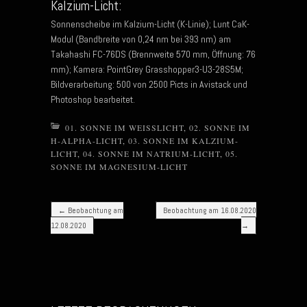
Kalzium-Licht:
Sonnenscheibe im Kalzium-Licht (K-Linie); Lunt CaK-
Modul (Bandbreite von 0,24 nm bei 393 nm) am
Takahashi FC-76DS (Brennweite 570 mm, Öffnung: 76
mm); Kamera: PointGrey Grasshopper3-U3-28S5M;
Bildverarbeitung: 500 von 2500 Picts in Avistack und
Photoshop bearbeitet.
01. SONNE IM WEISSLICHT
,
02. SONNE IM
H-ALPHA-LICHT
,
03. SONNE IM KALZIUM-
LICHT
,
04. SONNE IM NATRIUM-LICHT
,
05.
SONNE IM MAGNESIUM-LICHT
Post navigation
←
Beobachtung am
Beobachtung am 16.08.2020
12.08.2020
→