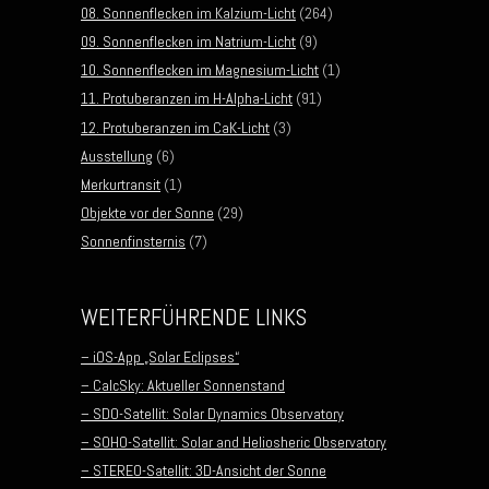
08. Sonnenflecken im Kalzium-Licht
(264)
09. Sonnenflecken im Natrium-Licht
(9)
10. Sonnenflecken im Magnesium-Licht
(1)
11. Protuberanzen im H-Alpha-Licht
(91)
12. Protuberanzen im CaK-Licht
(3)
Ausstellung
(6)
Merkurtransit
(1)
Objekte vor der Sonne
(29)
Sonnenfinsternis
(7)
WEITERFÜHRENDE LINKS
– iOS-App „Solar Eclipses“
– CalcSky: Aktueller Sonnenstand
– SDO-Satellit: Solar Dynamics Observatory
– SOHO-Satellit: Solar and Heliosheric Observatory
– STEREO-Satellit: 3D-Ansicht der Sonne