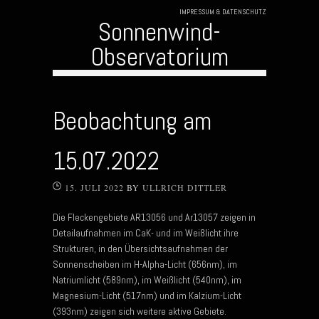
IMPRESSUM & DATENSCHUTZ
Sonnenwind-
Observatorium
Skip to content
Beobachtung am
15.07.2022
15. JULI 2022
BY
ULLRICH DITTLER
Die Fleckengebiete AR13056 und Ar13057 zeigen in
Detailaufnahmen im CaK- und im Weißlicht ihre
Strukturen, in den Übersichtsaufnahmen der
Sonnenscheiben im H-Alpha-Licht (656nm), im
Natriumlicht (589nm), im Weißlicht (540nm), im
Magnesium-Licht (517nm) und im Kalzium-Licht
(393nm) zeigen sich weitere aktive Gebiete.