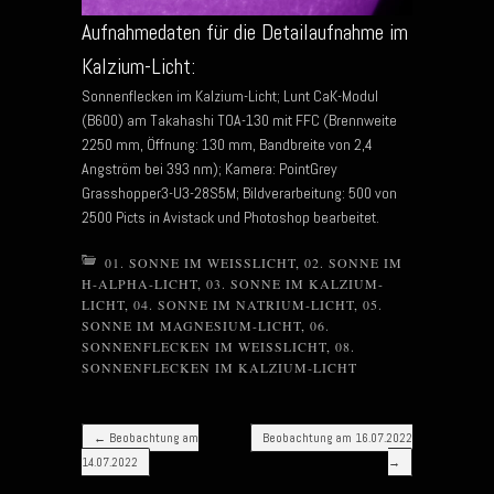
Aufnahmedaten für die Detailaufnahme im
Kalzium-Licht:
Sonnenflecken im Kalzium-Licht; Lunt CaK-Modul
(B600) am Takahashi TOA-130 mit FFC (Brennweite
2250 mm, Öffnung: 130 mm, Bandbreite von 2,4
Angström bei 393 nm); Kamera: PointGrey
Grasshopper3-U3-28S5M; Bildverarbeitung: 500 von
2500 Picts in Avistack und Photoshop bearbeitet.
01. SONNE IM WEISSLICHT
,
02. SONNE IM
H-ALPHA-LICHT
,
03. SONNE IM KALZIUM-
LICHT
,
04. SONNE IM NATRIUM-LICHT
,
05.
SONNE IM MAGNESIUM-LICHT
,
06.
SONNENFLECKEN IM WEISSLICHT
,
08.
SONNENFLECKEN IM KALZIUM-LICHT
Post navigation
←
Beobachtung am
Beobachtung am 16.07.2022
14.07.2022
→