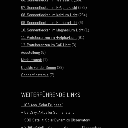
07. Sonnenflecken im H-Alpha-Licht
(273)
08. Sonnenflecken im Kalzium-Licht
(264)
09. Sonnenflecken im Natrium-Licht
(9)
10. Sonnenflecken im Magnesium-Licht
(1)
11. Protuberanzen im H-Alpha-Licht
(91)
12. Protuberanzen im CaK-Licht
(3)
Ausstellung
(6)
Merkurtransit
(1)
Objekte vor der Sonne
(29)
Sonnenfinsternis
(7)
WEITERFÜHRENDE LINKS
– iOS-App „Solar Eclipses“
– CalcSky: Aktueller Sonnenstand
– SDO-Satellit: Solar Dynamics Observatory
– SOHO-Satellit: Solar and Heliosheric Observatory