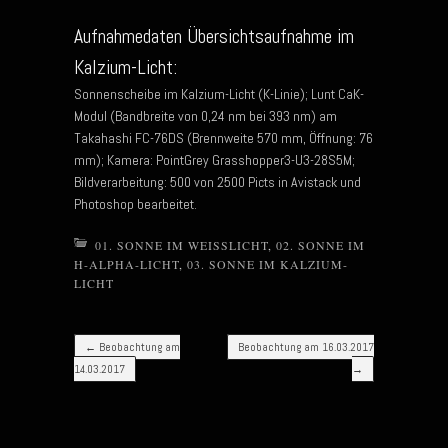
Aufnahmedaten Übersichtsaufnahme im
Kalzium-Licht:
Sonnenscheibe im Kalzium-Licht (K-Linie); Lunt CaK-
Modul (Bandbreite von 0,24 nm bei 393 nm) am
Takahashi FC-76DS (Brennweite 570 mm, Öffnung: 76
mm); Kamera: PointGrey Grasshopper3-U3-28S5M;
Bildverarbeitung: 500 von 2500 Picts in Avistack und
Photoshop bearbeitet.
01. SONNE IM WEISSLICHT
,
02. SONNE IM
H-ALPHA-LICHT
,
03. SONNE IM KALZIUM-
LICHT
Post navigation
←
Beobachtung am
Beobachtung am 16.03.2017
14.03.2017
→