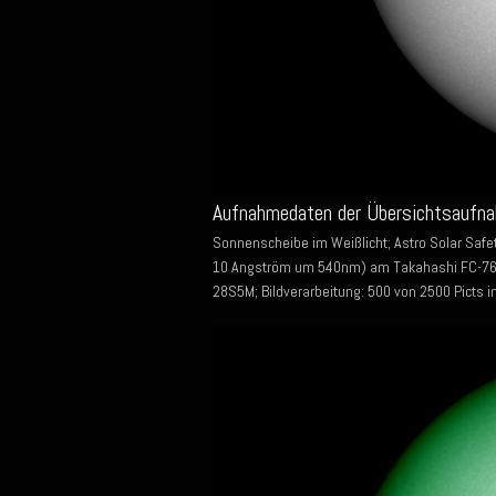
Aufnahmedaten der Übersichtsaufna
Sonnenscheibe im Weißlicht; Astro Solar Safet
10 Angström um 540nm) am Takahashi FC-76D
28S5M; Bildverarbeitung: 500 von 2500 Picts i