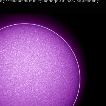
ung: 67 mm); Kamera: PointGrey Grasshopper3-U3-28S5M; Bildverarbeitung: