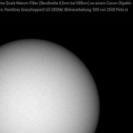
ystar Quark Natrum-Filter (Bandbreite 0,5nm bei 589nm) an einem Canon-Objektiv
: PointGrey Grasshopper3-U3-28S5M; Bildverarbeitung: 500 von 2500 Picts in