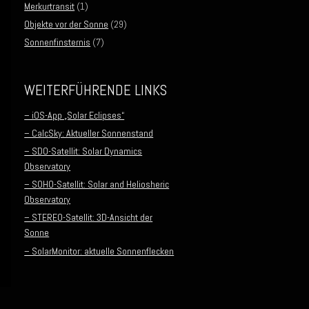
Merkurtransit
(1)
Objekte vor der Sonne
(29)
Sonnenfinsternis
(7)
WEITERFÜHRENDE LINKS
– iOS-App „Solar Eclipses“
– CalcSky: Aktueller Sonnenstand
– SDO-Satellit: Solar Dynamics
Observatory
– SOHO-Satellit: Solar and Heliosheric
Observatory
– STEREO-Satellit: 3D-Ansicht der
Sonne
– SolarMonitor: aktuelle Sonnenflecken