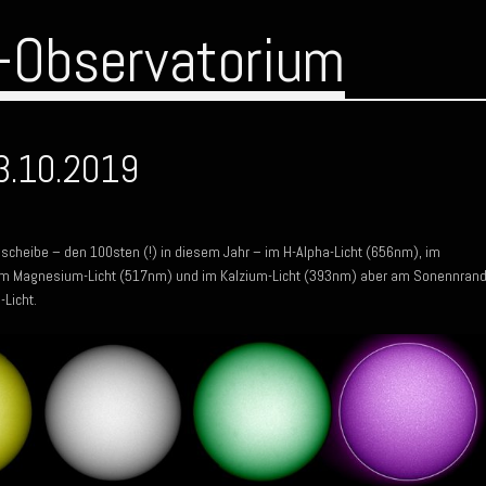
-Observatorium
3.10.2019
cheibe – den 100sten (!) in diesem Jahr – im H-Alpha-Licht (656nm), im
, im Magnesium-Licht (517nm) und im Kalzium-Licht (393nm) aber am Sonennran
-Licht.