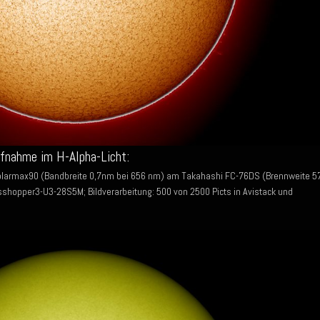
ufnahme im H-Alpha-Licht:
olarmax90 (Bandbreite 0,7nm bei 656 nm) am Takahashi FC-76DS (Brennweite 5
shopper3-U3-28S5M; Bildverarbeitung: 500 von 2500 Picts in Avistack und