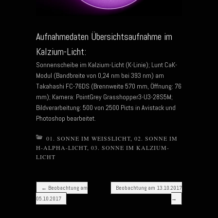
Aufnahmedaten Übersichtsaufnahme im
Kalzium-Licht:
Sonnenscheibe im Kalzium-Licht (K-Linie); Lunt CaK-
Modul (Bandbreite von 0,24 nm bei 393 nm) am
Takahashi FC-76DS (Brennweite 570 mm, Öffnung: 76
mm); Kamera: PointGrey Grasshopper3-U3-28S5M;
Bildverarbeitung: 500 von 2500 Picts in Avistack und
Photoshop bearbeitet.
01. SONNE IM WEISSLICHT
,
02. SONNE IM
H-ALPHA-LICHT
,
03. SONNE IM KALZIUM-
LICHT
Post navigation
←
Beobachtung am
Beobachtung am 13.10.2017
05.10.2017
→