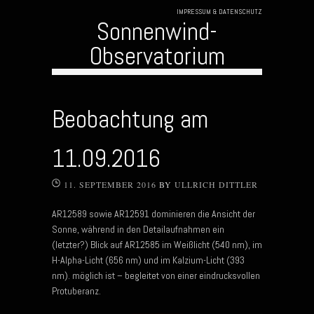
IMPRESSUM & DATENSCHUTZ
Sonnenwind-
Observatorium
Skip to content
Beobachtung am
11.09.2016
11. SEPTEMBER 2016
BY
ULLRICH DITTLER
AR12589 sowie AR12591 dominieren die Ansicht der
Sonne, während in den Detailaufnahmen ein
(letzter?) Blick auf AR12585 im Weißlicht (540 nm), im
H-Alpha-Licht (656 nm) und im Kalzium-Licht (393
nm). möglich ist – begleitet von einer eindrucksvollen
Protuberanz.