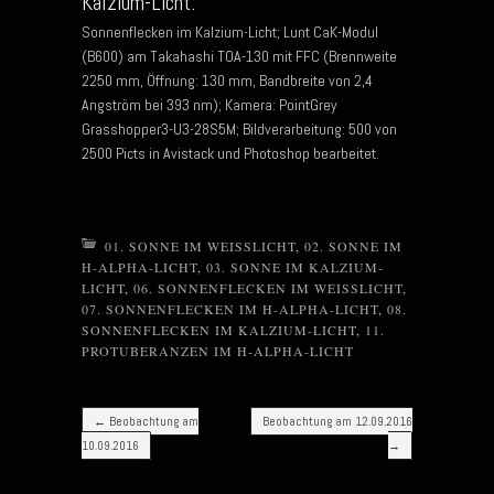
Kalzium-Licht:
Sonnenflecken im Kalzium-Licht; Lunt CaK-Modul
(B600) am Takahashi TOA-130 mit FFC (Brennweite
2250 mm, Öffnung: 130 mm, Bandbreite von 2,4
Angström bei 393 nm); Kamera: PointGrey
Grasshopper3-U3-28S5M; Bildverarbeitung: 500 von
2500 Picts in Avistack und Photoshop bearbeitet.
01. SONNE IM WEISSLICHT
,
02. SONNE IM
H-ALPHA-LICHT
,
03. SONNE IM KALZIUM-
LICHT
,
06. SONNENFLECKEN IM WEISSLICHT
,
07. SONNENFLECKEN IM H-ALPHA-LICHT
,
08.
SONNENFLECKEN IM KALZIUM-LICHT
,
11.
PROTUBERANZEN IM H-ALPHA-LICHT
Post navigation
←
Beobachtung am
Beobachtung am 12.09.2016
10.09.2016
→