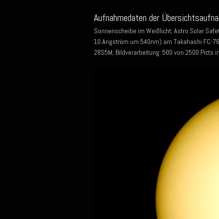
Aufnahmedaten der Übersichtsaufna
Sonnenscheibe im Weißlicht; Astro Solar Safet
10 Angström um 540nm) am Takahashi FC-76D
28S5M; Bildverarbeitung: 500 von 2500 Picts i