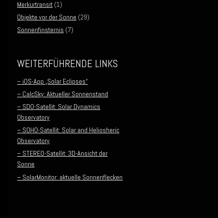
Merkurtransit
(1)
Objekte vor der Sonne
(29)
Sonnenfinsternis
(7)
WEITERFÜHRENDE LINKS
– iOS-App „Solar Eclipses“
– CalcSky: Aktueller Sonnenstand
– SDO-Satellit: Solar Dynamics
Observatory
– SOHO-Satellit: Solar and Heliosheric
Observatory
– STEREO-Satellit: 3D-Ansicht der
Sonne
– SolarMonitor: aktuelle Sonnenflecken