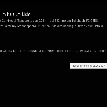
 im Kalzium-Licht:
unt CaK-Modul (Bandbreite von 0,24 nm bei 393 nm) am Takahashi FC-76DS
: PointGrey Grasshopper3-U3-28S5M; Bildverarbeitung: 500 von 2500 Picts in
 H-ALPHA-LICHT
,
03. SONNE IM KALZIUM-LICHT
,
04. SONNE IM NATRIUM-LICHT
Beobachtung am 13.06.2017