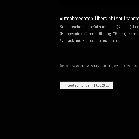
Aufnahmedaten Übersichtsaufnahme
Sonnenscheibe im Kalzium-Licht (K-Linie); L
(Brennweite 570 mm, Öffnung: 76 mm); Kamera
Avistack und Photoshop bearbeitet.
01. SONNE IM WEISSLICHT
,
02. SONNE IM
Post navigation
←
Beobachtung am 10.06.2017