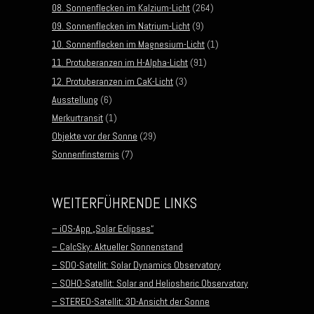
08. Sonnenflecken im Kalzium-Licht
(264)
09. Sonnenflecken im Natrium-Licht
(9)
10. Sonnenflecken im Magnesium-Licht
(1)
11. Protuberanzen im H-Alpha-Licht
(91)
12. Protuberanzen im CaK-Licht
(3)
Ausstellung
(6)
Merkurtransit
(1)
Objekte vor der Sonne
(29)
Sonnenfinsternis
(7)
WEITERFÜHRENDE LINKS
– iOS-App „Solar Eclipses“
– CalcSky: Aktueller Sonnenstand
– SDO-Satellit: Solar Dynamics Observatory
– SOHO-Satellit: Solar and Heliosheric Observatory
– STEREO-Satellit: 3D-Ansicht der Sonne