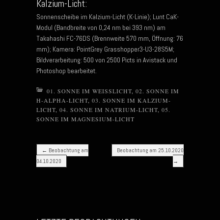
Kalzium-Licht:
Sonnenscheibe im Kalzium-Licht (K-Linie); Lunt CaK-
Modul (Bandbreite von 0,24 nm bei 393 nm) am
Takahashi FC-76DS (Brennweite 570 mm, Öffnung: 76
mm); Kamera: PointGrey Grasshopper3-U3-28S5M;
Bildverarbeitung: 500 von 2500 Picts in Avistack und
Photoshop bearbeitet.
01. SONNE IM WEISSLICHT
,
02. SONNE IM
H-ALPHA-LICHT
,
03. SONNE IM KALZIUM-
LICHT
,
04. SONNE IM NATRIUM-LICHT
,
05.
SONNE IM MAGNESIUM-LICHT
Post navigation
←
Beobachtung am
Beobachtung am 25.10.2020
04.10.2020
→