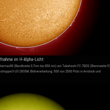
ufnahme im H-Alpha-Licht:
olarmax90 (Bandbreite 0,7nm bei 656 nm) am Takahashi FC-76DS (Brennweite 5
shopper3-U3-28S5M; Bildverarbeitung: 500 von 2500 Picts in Avistack und