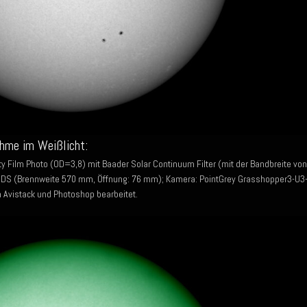
hme im Weißlicht:
y Film Photo (OD=3,8) mit Baader Solar Continuum Filter (mit der Bandbreite von
S (Brennweite 570 mm, Öffnung: 76 mm); Kamera: PointGrey Grasshopper3-U3
n Avistack und Photoshop bearbeitet.