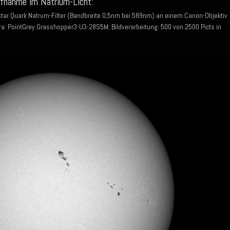
ufnahme im Natrium-Licht:
ystar Quark Natrum-Filter (Bandbreite 0,5nm bei 589nm) an einem Canon-Objektiv
: PointGrey Grasshopper3-U3-28S5M; Bildverarbeitung: 500 von 2500 Picts in