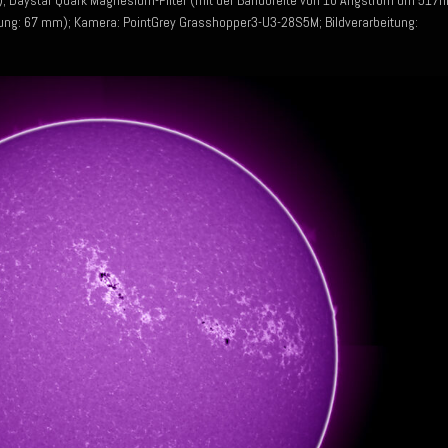
; Daystar Quark Magnesium-Filter (mit der Bandbreite von 10 Angström um 517
ung: 67 mm); Kamera: PointGrey Grasshopper3-U3-28S5M; Bildverarbeitung: