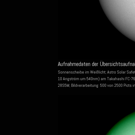
Aufnahmedaten der Übersichtsaufna
Sonnenscheibe im Weißlicht; Astro Solar Safet
10 Angström um 540nm) am Takahashi FC-76D
28S5M; Bildverarbeitung: 500 von 2500 Picts i