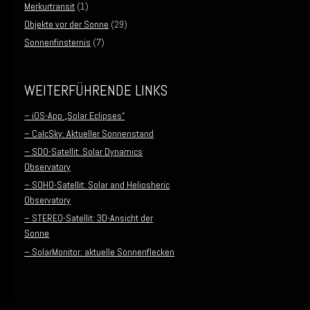
Merkurtransit
(1)
Objekte vor der Sonne
(29)
Sonnenfinsternis
(7)
WEITERFÜHRENDE LINKS
– iOS-App „Solar Eclipses“
– CalcSky: Aktueller Sonnenstand
– SDO-Satellit: Solar Dynamics
Observatory
– SOHO-Satellit: Solar and Heliosheric
Observatory
– STEREO-Satellit: 3D-Ansicht der
Sonne
– SolarMonitor: aktuelle Sonnenflecken