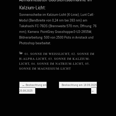
Kalzium-Licht:
Sonnenscheibe im Kalzium-Licht (K-Linie); Lunt CaK-
Modul (Bandbreite von 0,24 nm bei 393 nm) am
Takahashi FC-76DS (Brennweite 570 mm, Öffnung: 76
mm); Kamera: PointGrey Grasshopper3-U3-28S5M;
Bildverarbeitung: 500 von 2500 Picts in Avistack und
Photoshop bearbeitet.
01. SONNE IM WEISSLICHT
,
02. SONNE IM
H-ALPHA-LICHT
,
03. SONNE IM KALZIUM-
LICHT
,
04. SONNE IM NATRIUM-LICHT
,
05.
SONNE IM MAGNESIUM-LICHT
Post navigation
←
Beobachtung am
Beobachtung am 18.09.2025
25.08.2025
→