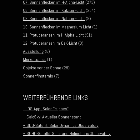
07. Sonnenflecken im H-Alpha-Licht
(273)
08. Sonnenflecken im Kalzium-Licht
(264)
09. Sonnenflecken im Natrium-Licht
(9)
10. Sonnenflecken im Magnesium-Licht
(1)
11. Protuberanzen im H-Alpha-Licht
(91)
12. Protuberanzen im CaK-Licht
(3)
Ausstellung
(6)
Merkurtransit
(1)
Objekte vor der Sonne
(29)
Sonnenfinsternis
(7)
WEITERFÜHRENDE LINKS
– iOS-App „Solar Eclipses“
– CalcSky: Aktueller Sonnenstand
– SDO-Satellit: Solar Dynamics Observatory
– SOHO-Satellit: Solar and Heliosheric Observatory