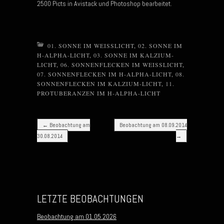
2500 Picts in Avistack und Photoshop bearbeitet.
01. SONNE IM WEISSLICHT
,
02. SONNE IM
H-ALPHA-LICHT
,
03. SONNE IM KALZIUM-
LICHT
,
06. SONNENFLECKEN IM WEISSLICHT
,
07. SONNENFLECKEN IM H-ALPHA-LICHT
,
08.
SONNENFLECKEN IM KALZIUM-LICHT
,
11.
PROTUBERANZEN IM H-ALPHA-LICHT
Post navigation
←
Beobachtung am
Beobachtung am 08.09.2014
30.08.2014
→
LETZTE BEOBACHTUNGEN
Beobachtung am 01.05.2026