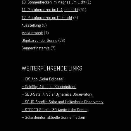
10. Sonnenflecken im Magnesium-Licht
(1)
11. Protuberanzen im H-Alpha-Licht
(91)
12. Protuberanzen im CaK-Licht
(3)
Ausstellung
(6)
Merkurtransit
(1)
Objekte vor der Sonne
(29)
Sonnenfinsternis
(7)
WEITERFÜHRENDE LINKS
– iOS-App „Solar Eclipses“
– CalcSky: Aktueller Sonnenstand
– SDO-Satellit: Solar Dynamics Observatory
– SOHO-Satellit: Solar and Heliosheric Observatory
– STEREO-Satellit: 3D-Ansicht der Sonne
– SolarMonitor: aktuelle Sonnenflecken