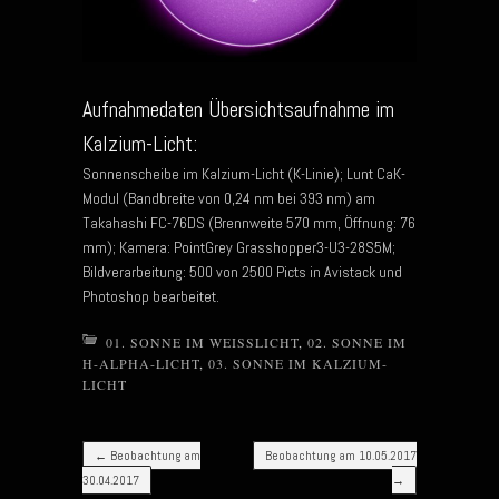
Aufnahmedaten Übersichtsaufnahme im
Kalzium-Licht:
Sonnenscheibe im Kalzium-Licht (K-Linie); Lunt CaK-
Modul (Bandbreite von 0,24 nm bei 393 nm) am
Takahashi FC-76DS (Brennweite 570 mm, Öffnung: 76
mm); Kamera: PointGrey Grasshopper3-U3-28S5M;
Bildverarbeitung: 500 von 2500 Picts in Avistack und
Photoshop bearbeitet.
01. SONNE IM WEISSLICHT
,
02. SONNE IM
H-ALPHA-LICHT
,
03. SONNE IM KALZIUM-
LICHT
Post navigation
←
Beobachtung am
Beobachtung am 10.05.2017
30.04.2017
→