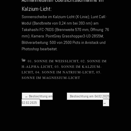
Kalzium-Licht:
Sonnenscheibe im Kalzium-Licht (K-Linie); Lunt CaK-
Modul (Bandbreite von 0,24 nm bei 393 nm) am
Takahashi FC-76DS (Brennweite 570 mm, Öffnung: 76
mm); Kamera: PointGrey Grasshopper3-U3-28S5M;
Bildverarbeitung: 500 von 2500 Picts in Avistack und
Photoshop bearbeitet.
01. SONNE IM WEISSLICHT
,
02. SONNE IM
H-ALPHA-LICHT
,
03. SONNE IM KALZIUM-
LICHT
,
04. SONNE IM NATRIUM-LICHT
,
05.
SONNE IM MAGNESIUM-LICHT
Post navigation
←
Beobachtung am
Beobachtung am 04.02.2025
02.02.2025
→