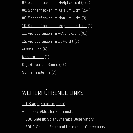
07. Sonnenflecken im H-Alpha-Licht
(273)
08. Sonnenflecken im Kalzium-Licht
(264)
09. Sonnenflecken im Natrium-Licht
(9)
10. Sonnenflecken im Magnesium-Licht
(1)
11. Protuberanzen im H-Alpha-Licht
(91)
12. Protuberanzen im CaK-Licht
(3)
Ausstellung
(6)
Merkurtransit
(1)
Objekte vor der Sonne
(29)
Sonnenfinsternis
(7)
WEITERFÜHRENDE LINKS
– iOS-App „Solar Eclipses“
– CalcSky: Aktueller Sonnenstand
– SDO-Satellit: Solar Dynamics Observatory
– SOHO-Satellit: Solar and Heliosheric Observatory