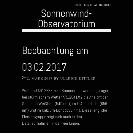
IMPRESSUM & DATENSCHUTZ
Sonnenwind-
Observatorium
Skip to content
Beobachtung am
03.02.2017
2. MÄRZ 2017
BY
ULLRICH DITTLER
Während AR12638 zum Sonnenrand wandert, prägen
bei stürmischem Wetter AR12641/42 die Ansicht der
Sonne im Weißlicht (540 nm), im H-Alpha-Licht (656
nm) und im Kalzium-Licht (393 nm). Diese längliche
Fleckengruppezeigt sich auch in den
Detailaufnahmen in den vier Linien.