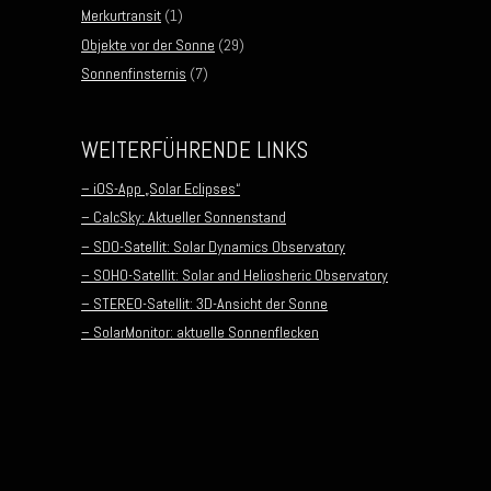
Merkurtransit
(1)
Objekte vor der Sonne
(29)
Sonnenfinsternis
(7)
WEITERFÜHRENDE LINKS
– iOS-App „Solar Eclipses“
– CalcSky: Aktueller Sonnenstand
– SDO-Satellit: Solar Dynamics Observatory
– SOHO-Satellit: Solar and Heliosheric Observatory
– STEREO-Satellit: 3D-Ansicht der Sonne
– SolarMonitor: aktuelle Sonnenflecken