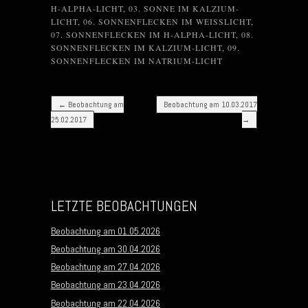
H-ALPHA-LICHT
,
03. SONNE IM KALZIUM-
LICHT
,
06. SONNENFLECKEN IM WEISSLICHT
,
07. SONNENFLECKEN IM H-ALPHA-LICHT
,
08.
SONNENFLECKEN IM KALZIUM-LICHT
,
09.
SONNENFLECKEN IM NATRIUM-LICHT
Post navigation
←
Beobachtung am
Beobachtung am 10.03.2017
25.02.2017
→
LETZTE BEOBACHTUNGEN
Beobachtung am 01.05.2026
Beobachtung am 30.04.2026
Beobachtung am 27.04.2026
Beobachtung am 23.04.2026
Beobachtung am 22.04.2026