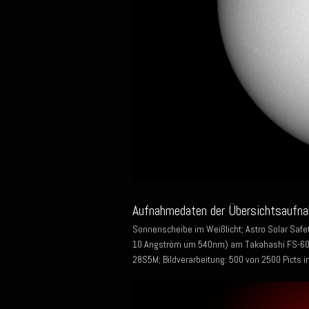
Aufnahmedaten der Übersichtsaufna
Sonnenscheibe im Weißlicht; Astro Solar Safet
10 Angström um 540nm) am Takahashi FS-60Q
28S5M; Bildverarbeitung: 500 von 2500 Picts i