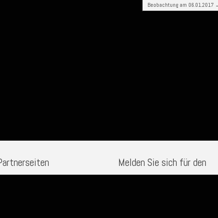
Beobachtung am 06.01.2017
Partnerseiten
Melden Sie sich für den
Newsletter an
ternernstaub-Observatorium.de
xoplaneten-Observatorium.de
E-Mail
*
omerenschweif-Observatorium.de