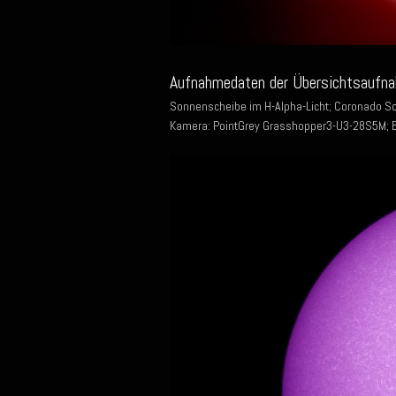
Aufnahmedaten der Übersichtsaufna
Sonnenscheibe im H-Alpha-Licht; Coronado S
Kamera: PointGrey Grasshopper3-U3-28S5M; Bil