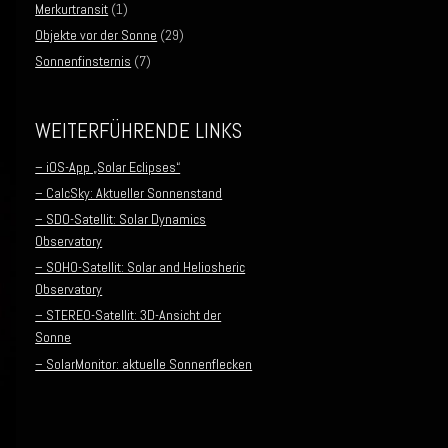
Merkurtransit
(1)
Objekte vor der Sonne
(29)
Sonnenfinsternis
(7)
WEITERFÜHRENDE LINKS
– iOS-App „Solar Eclipses“
– CalcSky: Aktueller Sonnenstand
– SDO-Satellit: Solar Dynamics
Observatory
– SOHO-Satellit: Solar and Heliosheric
Observatory
– STEREO-Satellit: 3D-Ansicht der
Sonne
– SolarMonitor: aktuelle Sonnenflecken