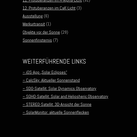
12. Protuberanzen im CaK-Licht
(3)
Ausstellung
(6)
Merkurtransit
(1)
Objekte vor der Sonne
(29)
Sonnenfinsternis
(7)
WEITERFÜHRENDE LINKS
– iOS-App „Solar Eclipses“
– CalcSky: Aktueller Sonnenstand
– SDO-Satellit: Solar Dynamics Observatory
– SOHO-Satellit: Solar and Heliosheric Observatory
– STEREO-Satellit: 3D-Ansicht der Sonne
– SolarMonitor: aktuelle Sonnenflecken