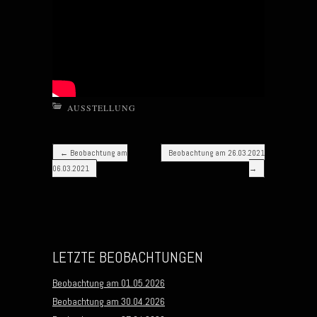
AUSSTELLUNG
Post navigation
←
Beobachtung am
Beobachtung am 26.03.2021
06.03.2021
→
LETZTE BEOBACHTUNGEN
Beobachtung am 01.05.2026
Beobachtung am 30.04.2026